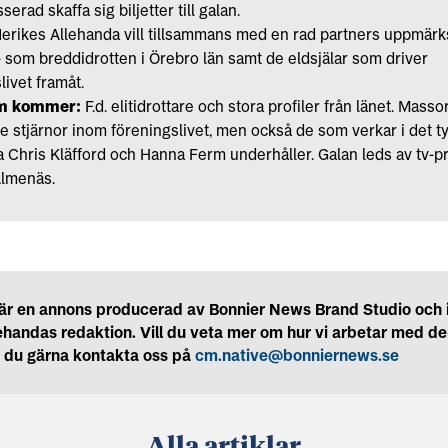
serad skaffa sig biljetter till galan.
erikes Allehanda vill tillsammans med en rad partners uppmä
t- som breddidrotten i Örebro län samt de eldsjälar som driver
livet framåt.
om kommer:
F.d. elitidrottare och stora profiler från länet. Masso
 stjärnor inom föreningslivet, men också de som verkar i det ty
a Chris Kläfford och Hanna Ferm underhåller. Galan leds av tv-pr
Almenäs.
är en annons producerad av Bonnier News Brand Studio och 
ehandas redaktion. Vill du veta mer om hur vi arbetar med d
r du gärna kontakta oss på
cm.native@bonniernews.se
Alla artiklar