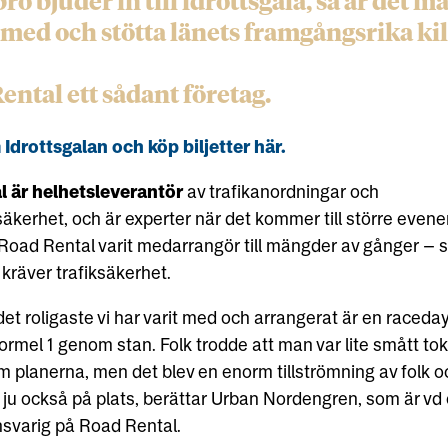
ro bjuder in till idrottsgala, så är det 
a med och stötta länets framgångsrika ki
ental ett sådant företag.
Idrottsgalan och köp biljetter här.
 är helhetsleverantör
av trafikanordningar och
säkerhet, och är experter när det kommer till större eve
Road Rental varit medarrangör till mängder av gånger – s
räver trafiksäkerhet.
et roligaste vi har varit med och arrangerat är en raceda
ormel 1 genom stan. Folk trodde att man var lite smått to
m planerna, men det blev en enorm tillströmning av folk 
 ju också på plats, berättar Urban Nordengren, som är vd
varig på Road Rental.