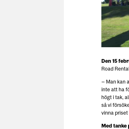
Den 15 febr
Road Rental 
– Man kan ab
inte att ha 
högt i tak, a
så vi försök
vinna priset
Med tanke p