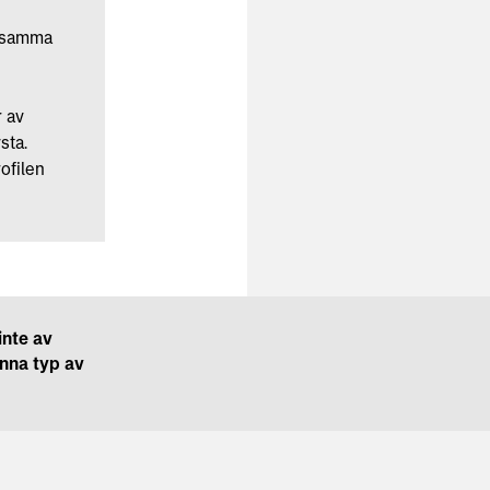
rksamma
r av
sta.
ofilen
inte av
enna typ av