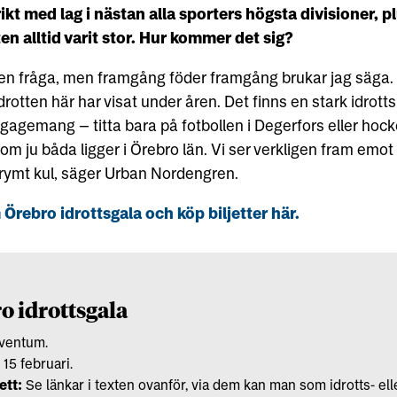
kt med lag i nästan alla sporters högsta divisioner, pl
n alltid varit stor. Hur kommer det sig?
 en fråga, men framgång föder framgång brukar jag säga. 
rotten här har visat under åren. Det finns en stark idrott
ngagemang – titta bara på fotbollen i Degerfors eller hock
om ju båda ligger i Örebro län. Vi ser verkligen fram emot
grymt kul, säger Urban Nordengren.
Örebro idrottsgala och köp biljetter här.
o idrottsgala
ventum.
15 februari.
ett:
Se länkar i texten ovanför, via dem kan man som idrotts- ell