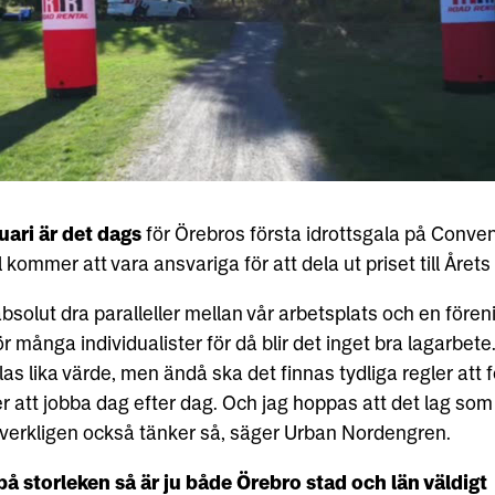
uari är det dags
för Örebros första idrottsgala på Conve
kommer att vara ansvariga för att dela ut priset till Årets 
solut dra paralleller mellan vår arbetsplats och en fören
för många individualister för då blir det inget bra lagarbet
llas lika värde, men ändå ska det finnas tydliga regler att f
er att jobba dag efter dag. Och jag hoppas att det lag so
 verkligen också tänker så, säger Urban Nordengren.
å storleken så är ju både Örebro stad och län väldigt