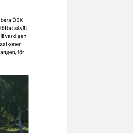
e bara ÖSK
töttat såväl
ll verkligen
lastkoner
hangen, för