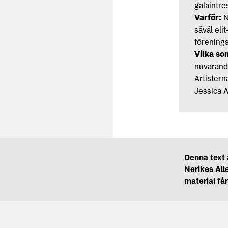
galaintres
Varför:
N
såväl eli
förenings
Vilka s
nuvarande
Artistern
Jessica 
Denna text 
Nerikes All
material få