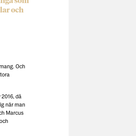
många som
llar och
nemang. Och
tora
y 2016, då
kig när man
och Marcus
 och