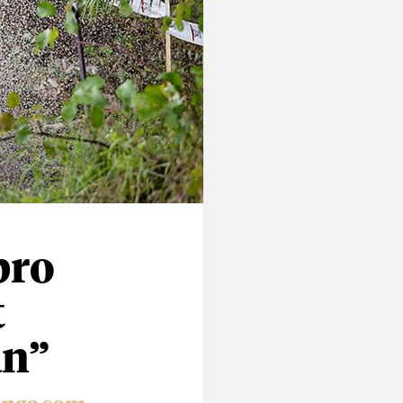
bro
t
an”