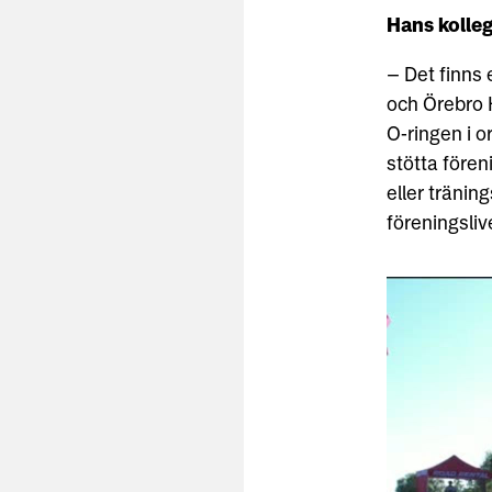
Hans kolle
– Det finns
och Örebro H
O-ringen i o
stötta fören
eller tränin
föreningslive