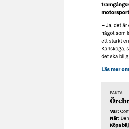
framgångsri
motorsporte
– Ja, det är
något som id
ett starkt e
Karlskoga, s
det ska bli 
Läs mer om 
FAKTA
Örebr
Var:
Con
När:
Den 
Köpa bilj