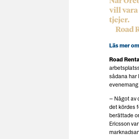
När Öreb
vill var
tjejer.
Road R
Läs mer om 
Road Rental
arbetsplats
sådana har 
evenemang k
– Något av d
det kördes f
berättade o
Ericsson var
marknadsans