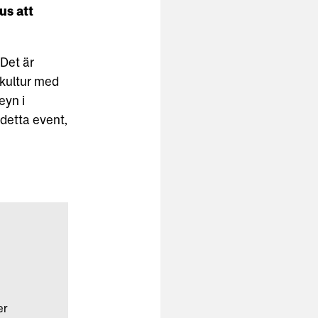
us att
Det är
skultur med
eyn i
 detta event,
er