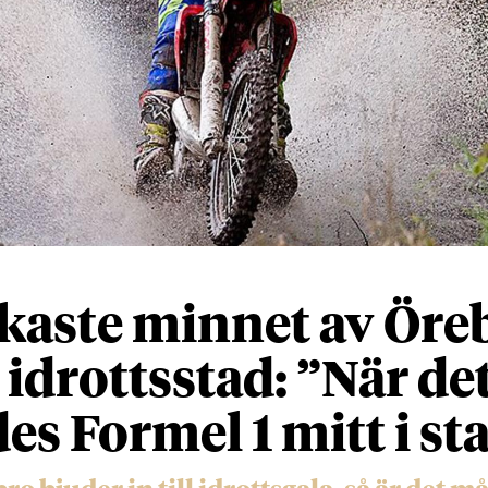
kaste minnet av Öre
idrottsstad: ”När de
es Formel 1 mitt i st