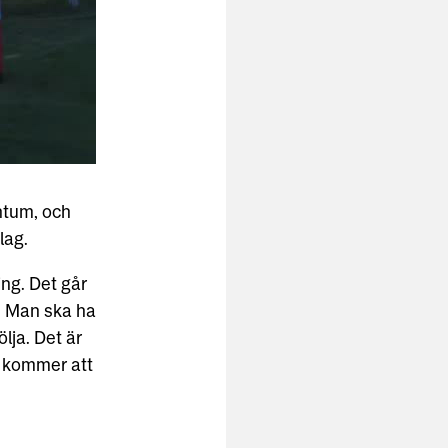
ntum, och
lag.
ing. Det går
e. Man ska ha
ölja. Det är
m kommer att