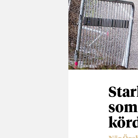
Star
som 
körd